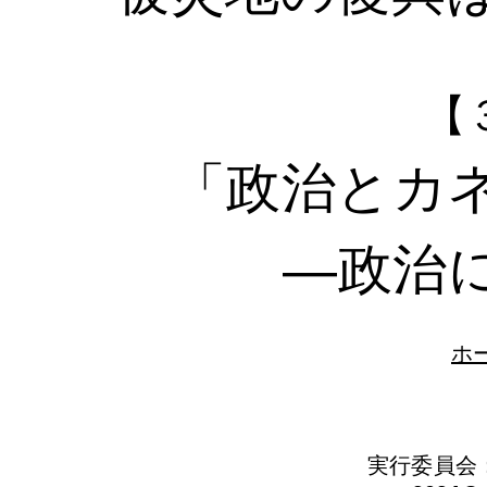
【
「政治とカ
―政治にお
ホ
実行委員会